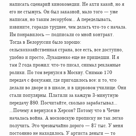
написать сценарий кинокомедии. Не ахти какой, но я
его не стыжусь. Он был заказной, мало того — уже
написан, но таким лесорубом... А переделывать,
извините, гораздо труднее, чем делать что-то с начала.
Им понравилось — подписали со мной контракт.
Тогда в Белоруссии было хорошо:
сельскохозяйственная страна, все есть, все доступно,
удобно и просто, Лукашенко еще не пришедши. И я
там 2 года прожил: что-то писал, снимал рекламные
ролики. По том вернулся в Москву. Снимаю 170
передач с фокусами, где пригодилось все: и то, что
делали во дворе и в школе, и в цирковом училище. Они
стали популярны. Платили за каждую 3-минутную
передачу $80. Посчитайте, сколько зарабатывал...
...Почему я вернулся в Херсон? Потому что в Чечне
началась война. А московскую прописку не так легко
получить. Это чрезвычайно дорого — $7 тыс. У меня
постоянно не находилось. У артиста деньги — то