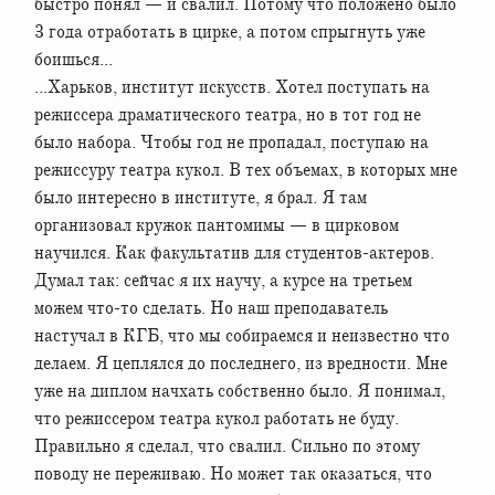
быстро понял — и свалил. Потому что положено было
3 года отработать в цирке, а потом спрыгнуть уже
боишься...
...Харьков, институт искусств. Хотел поступать на
режиссера драматического театра, но в тот год не
было набора. Чтобы год не пропадал, поступаю на
режиссуру театра кукол. В тех объемах, в которых мне
было интересно в институте, я брал. Я там
организовал кружок пантомимы — в цирковом
научился. Как факультатив для студентов-актеров.
Думал так: сейчас я их научу, а курсе на третьем
можем что-то сделать. Но наш преподаватель
настучал в КГБ, что мы собираемся и неизвестно что
делаем. Я цеплялся до последнего, из вредности. Мне
уже на диплом начхать собственно было. Я понимал,
что режиссером театра кукол работать не буду.
Правильно я сделал, что свалил. Сильно по этому
поводу не переживаю. Но может так оказаться, что