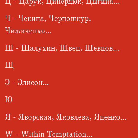
Ц - Царук, Ципердюк, Цыгипа...
Ч - Чекина, Черношкур,
Чижиченко...
Ш - Шалухин, Швец, Шевцов...
Щ
Э - Элисон...
Ю
Я - Яворская, Яковлева, Яценко...
W - Within Temptation...