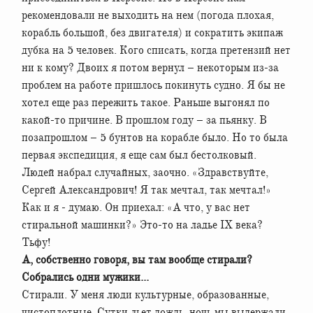
рекомендовали не выходить на нем (погода плохая,
корабль большой, без двигателя) и сократить экипаж
дубка на 5 человек. Кого списать, когда претензий нет
ни к кому? Двоих я потом вернул – некоторым из-за
проблем на работе пришлось покинуть судно. Я бы не
хотел еще раз пережить такое. Раньше выгонял по
какой-то причине. В прошлом году – за пьянку. В
позапрошлом – 5 бунтов на корабле было. Но то была
первая экспедиция, я еще сам был бестолковый.
Людей набрал случайных, заочно. «Здравствуйте,
Сергей Александрович! Я так мечтал, так мечтал!»
Как и я - думаю. Он приехал: «А что, у вас нет
стиральной машинки?» Это-то на ладье ІХ века?
Тьфу!
А, собственно говоря, вы там вообще стирали?
Собрались одни мужики...
Стирали. У меня люди культурные, образованные,
чистоплотные. Сутки льет дождь, ночь мы выдержали,