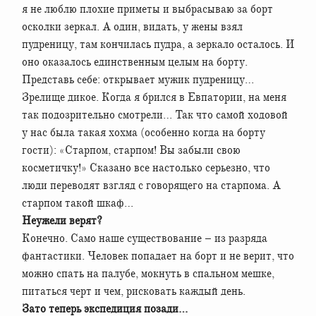
я не люблю плохие приметы и выбрасываю за борт
осколки зеркал. А один, видать, у жены взял
пудреницу, там кончилась пудра, а зеркало осталось. И
оно оказалось единственным целым на борту.
Представь себе: открывает мужик пудреницу…
Зрелище дикое. Когда я брился в Евпатории, на меня
так подозрительно смотрели… Так что самой ходовой
у нас была такая хохма (особенно когда на борту
гости): «Старпом, старпом! Вы забыли свою
косметичку!» Сказано все настолько серьезно, что
люди переводят взгляд с говорящего на старпома. А
старпом такой шкаф…
Неужели верят?
Конечно. Само наше существование – из разряда
фантастики. Человек попадает на борт и не верит, что
можно спать на палубе, мокнуть в спальном мешке,
питаться черт и чем, рисковать каждый день.
Зато теперь экспедиция позади…