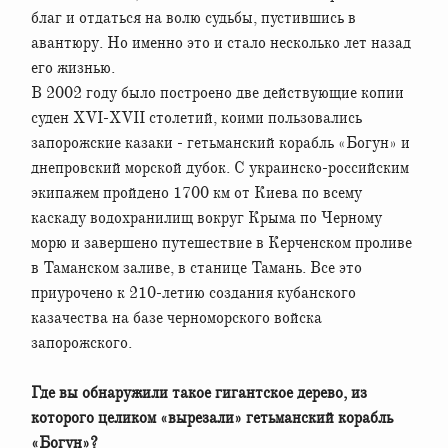
благ и отдаться на волю судьбы, пустившись в
авантюру. Но именно это и стало несколько лет назад
его жизнью.
В 2002 году было построено две действующие копии
суден XVI-XVII столетий, коими пользовались
запорожские казаки - гетьманский корабль «Богун» и
днепровский морской дубок. С украинско-российским
экипажем пройдено 1700 км от Киева по всему
каскаду водохранилищ вокруг Крыма по Черному
морю и завершено путешествие в Керченском проливе
в Таманском заливе, в станице Тамань. Все это
приурочено к 210-летию создания кубанского
казачества на базе черноморского войска
запорожского.
Где вы обнаружили такое гигантское дерево, из
которого целиком «вырезали» гетьманский корабль
«Богун»?