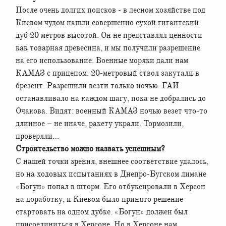
После очень долгих поисков - в лесном хозяйстве под
Киевом чудом нашли совершенно сухой гигантский
дуб 20 метров высотой. Он не представлял ценности
как товарная древесина, и мы получили разрешение
на его использование. Военные моряки дали нам
КАМАЗ с прицепом. 20-метровый ствол закутали в
брезент. Разрешили везти только ночью. ГАИ
останавливало на каждом шагу, пока не добрались до
Очакова. Видят: военный КАМАЗ ночью везет что-то
длинное – не иначе, ракету украли. Тормозили,
проверяли…
Строительство можно назвать успешным?
С нашей точки зрения, внешнее соответствие удалось,
но на ходовых испытаниях в Днепро-Бугском лимане
«Богун» попал в шторм. Его отбуксировали в Херсон
на доработку, и Киевом было принято решение
стартовать на одном дубке. «Богун» должен был
присоединиться в Херсоне. Но в Херсоне нам