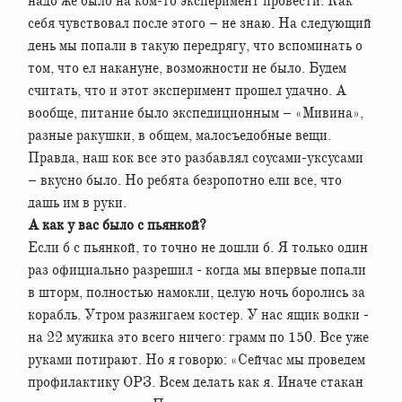
надо же было на ком-то эксперимент провести. Как
себя чувствовал после этого – не знаю. На следующий
день мы попали в такую передрягу, что вспоминать о
том, что ел накануне, возможности не было. Будем
считать, что и этот эксперимент прошел удачно. А
вообще, питание было экспедиционным – «Мивина»,
разные ракушки, в общем, малосъедобные вещи.
Правда, наш кок все это разбавлял соусами-уксусами
– вкусно было. Но ребята безропотно ели все, что
дашь им в руки.
А как у вас было с пьянкой?
Если б с пьянкой, то точно не дошли б. Я только один
раз официально разрешил - когда мы впервые попали
в шторм, полностью намокли, целую ночь боролись за
корабль. Утром разжигаем костер. У нас ящик водки -
на 22 мужика это всего ничего: грамм по 150. Все уже
руками потирают. Но я говорю: «Сейчас мы проведем
профилактику ОРЗ. Всем делать как я. Иначе стакан