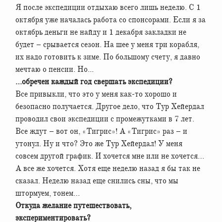
Я после экспедиции отдыхаю всего лишь неделю. С 1
октября уже началась работа со спонсорами. Если я за
октябрь деньги не найду и 1 декабря закладки не
будет – срывается сезон. На шее у меня три корабля,
их надо готовить к зиме. По большому счету, я давно
мечтаю о пенсии. Но...
…обречен каждый год свершать экспедиции?
Все привыкли, что это у меня как-то хорошо и
безопасно получается. Другое дело, что Тур Хейердал
проводил свои экспедиции с промежутками в 7 лет.
Все ждут – вот он, «Тигрис»! А «Тигрис» раз – и
утонул. Ну и что? Это же Тур Хейердал! У меня
совсем другой график. И хочется мне или не хочется…
А все же хочется. Хотя еще неделю назад я бы так не
сказал. Неделю назад еще снились сны, что мы
штормуем, тонем…
Откуда желание путешествовать,
экспериментировать?