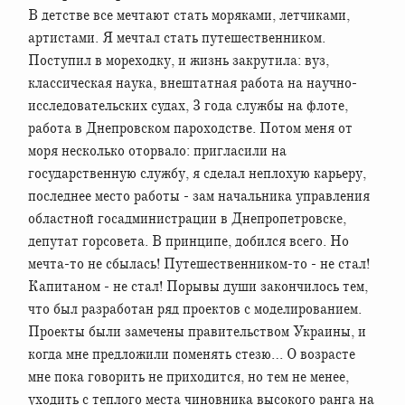
В детстве все мечтают стать моряками, летчиками,
артистами. Я мечтал стать путешественником.
Поступил в мореходку, и жизнь закрутила: вуз,
классическая наука, внештатная работа на научно-
исследовательских судах, 3 года службы на флоте,
работа в Днепровском пароходстве. Потом меня от
моря несколько оторвало: пригласили на
государственную службу, я сделал неплохую карьеру,
последнее место работы - зам начальника управления
областной госадминистрации в Днепропетровске,
депутат горсовета. В принципе, добился всего. Но
мечта-то не сбылась! Путешественником-то - не стал!
Капитаном - не стал! Порывы души закончилось тем,
что был разработан ряд проектов с моделированием.
Проекты были замечены правительством Украины, и
когда мне предложили поменять стезю… О возрасте
мне пока говорить не приходится, но тем не менее,
уходить с теплого места чиновника высокого ранга на