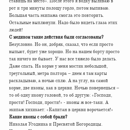
ставишь на место». После этого я водку выливаю в
рот и три минуты полощу горло, потом выпиваю.
Большая часть экипажа смогла это повторить.
Остальные выплюнули. Надо было видеть глаза этих
людей!
С медиком такие действия были согласованы?
Безусловно. Но он, добряк, сказал, что если просто
выпьют, будет уже хорошо. Но на нашем борту просто
так ничего не бывает. У нас все тяжело было делать.
Даже спать. На корме у меня мостик небольшой,
треугольный, метра полтора – днем я там карты
раскладываю, а ночью сплю. А на углу, на самой
корме, две иконы, как в церкви. Ночью повернешься –
то об одну икону головой, то об другую: «Господи,
прости! Господи, прости!» - иконы ж все-таки. А
экипаж хихикает: «Капитан в церкви ворочается!»
Какие иконы с собой брали?
Николая Угодника и Пресвятой Богородицы.