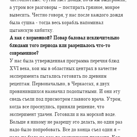
а утром все разговоры – постирать грязное, мокрое
вывесить. Честно говоря, у нас после каждого дождя
была сушка - тогда весь корабль напоминал
цыганскую кибитку.
А как с кормежкой? Повар баловал исключительно
блюдами того периода или разрешалось что-то
современное?
У нас была утвержденная программа перечня блюд
XVI века, кои мы в областных центрах в качестве
эксперимента пытались готовить по древним
рецептам. Первоначально, в Черкассах, я двух
провинившихся назначил подопытными. И они эту
снедь съели под присмотром главного врача. Утром,
когда все проснулись, приняли решение, что
эксперимент удачен. Готовили и на морской воде.
Больше я никому не разрешу это делать, но один раз
надо было попробовать. Все до конца съел один я –